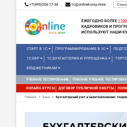
+7(495)204-17-36
1c@onlinekursy.store
Списо
ЕЖЕГОДНО БОЛЕЕ
1100
КАДРОВИКОВ И ПРОГ
ИСПОЛЬЗУЮТ НАШИ КУ
СТАРТ В 1С
ПРОГРАММИРОВАНИЕ В 1С
ПОДГО
1С:ERP
1С:БУХГАЛТЕРИЯ И УПРОЩЕНКА
ТОРГО
БЮДЖЕТНИКАМ
КУРСЫ ДЛЯ ШКОЛЬНИКОВ
ДЛЯ ШКОЛЬНИКОВ
УЧЕБНОЕ ТЕСТИРОВАНИЕ
ПЛАТНОЕ УЧЕБНОЕ ТЕСТИРОВА
ОНЛАЙН-КУРСЫ
ДОГОВОР ПУБЛИЧНОЙ ОФЕРТЫ
ПОЛИ
»
»
Главная
База
Бухгалтерский учет и налогообложение: теория