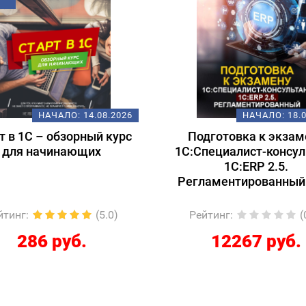
НАЧАЛО:
14.08.2026
НАЧАЛО:
18.
т в 1С – обзорный курс
Подготовка к экзам
для начинающих
1С:Специалист-консул
1С:ERP 2.5.
Регламентированный
йтинг
:
(5.0)
Рейтинг
:
(
286 руб.
12267 руб.