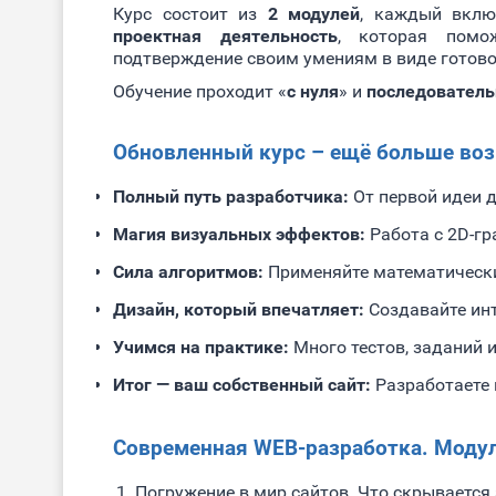
Курс состоит из
2 модулей
, каждый вкл
проектная деятельность
, которая помо
подтверждение своим умениям в виде готово
Обучение проходит «
с нуля
» и
последователь
Обновленный курс – ещё больше во
Полный путь разработчика:
От первой идеи д
Магия визуальных эффектов:
Работа с 2D-гр
Сила алгоритмов:
Применяйте математически
Дизайн, который впечатляет:
Создавайте инт
Учимся на практике:
Много тестов, заданий 
Итог — ваш собственный сайт:
Разработаете 
Современная WEB-разработка. Модул
Погружение в мир сайтов. Что скрывается