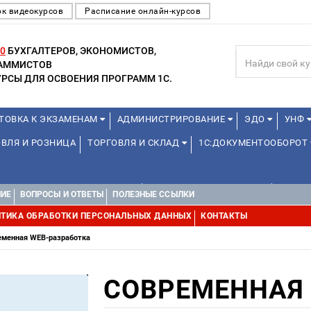
к видеокурсов
Расписание онлайн-курсов
0
БУХГАЛТЕРОВ, ЭКОНОМИСТОВ,
РАММИСТОВ
РСЫ ДЛЯ ОСВОЕНИЯ ПРОГРАММ 1С.
ТОВКА К ЭКЗАМЕНАМ
АДМИНИСТРИРОВАНИЕ
ЭДО
УНФ
ВЛЯ И РОЗНИЦА
ТОРГОВЛЯ И СКЛАД
1С:ДОКУМЕНТООБОРОТ
1С:УПРАВЛЕНИЕ ХОЛДИНГОМ
УПРАВЛЕНИЕ ПРОЕКТАМИ
ДРУГИ
НИЕ
ВОПРОСЫ И ОТВЕТЫ
ПОЛЕЗНЫЕ ССЫЛКИ
ТИКА ОБРАБОТКИ ПЕРСОНАЛЬНЫХ ДАННЫХ
КОНТАКТЫ
еменная WEB-разработка
СОВРЕМЕННАЯ 