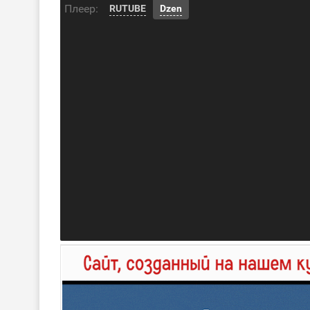
Плеер:
RUTUBE
Dzen