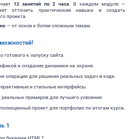
ючает
12 занятий по 2 часа
. В каждом модуле —
жет отточить практические навыки и создать
го проекта.
но
— от основ к более сложным темам.
зможностей!
о готового к запуску сайта.
афикой и создание динамики на экране.
е операции для решения реальных задач в коде.
ерактивные и стильные интерфейсы.
и реальных примеров для лучшего усвоения.
полноценный проект для портфолио по итогам курса.
ь 1
 за буквами HTML?