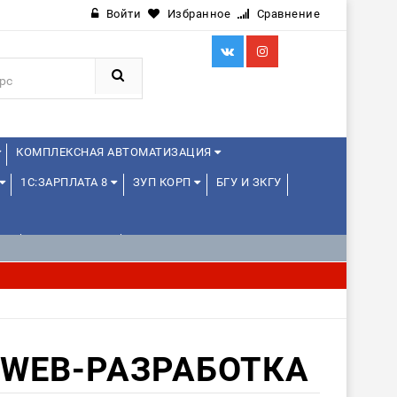
Войти
Избранное
Сравнение
КОМПЛЕКСНАЯ АВТОМАТИЗАЦИЯ
1С:ЗАРПЛАТА 8
ЗУП КОРП
БГУ И ЗКГУ
Е
1С:МЕДИЦИНА
WEB, JAVA И ANDROID
WEB-РАЗРАБОТКА