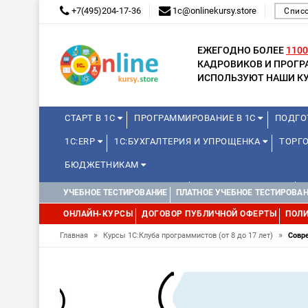
+7(495)204-17-36
1c@onlinekursy.store
Списо
ЕЖЕГОДНО БОЛЕЕ
1100
КАДРОВИКОВ И ПРОГ
ИСПОЛЬЗУЮТ НАШИ КУ
СТАРТ В 1С
ПРОГРАММИРОВАНИЕ В 1С
ПОДГО
1С:ERP
1С:БУХГАЛТЕРИЯ И УПРОЩЕНКА
ТОРГО
БЮДЖЕТНИКАМ
КУРСЫ ДЛЯ ШКОЛЬНИКОВ
ДЛЯ ШКОЛЬНИКОВ
УЧЕБНОЕ ТЕСТИРОВАНИЕ
ПЛАТНОЕ УЧЕБНОЕ ТЕСТИРОВА
ОНЛАЙН-КУРСЫ
ДОГОВОР ПУБЛИЧНОЙ ОФЕРТЫ
ПОЛИ
»
»
Главная
Курсы 1С:Клуба программистов (от 8 до 17 лет)
Совр