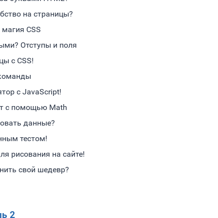
бство на страницы?
и магия CSS
ыми? Отступы и поля
цы с CSS!
 команды
ор с JavaScript!
йт с помощью Math
зовать данные?
нным тестом!
ля рисования на сайте!
нить свой шедевр?
ь 2