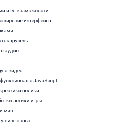
ии и её возможности
асширение интерфейса
инками
фотокарусель
 с аудио
у с видео
функционал с JavaScript
 крестики-нолики
ботки логики игры
 и мяч
у пинг-понга